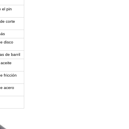
 el pin
 de corte
más
e disco
s de barril
 aceite
e fricción
de acero