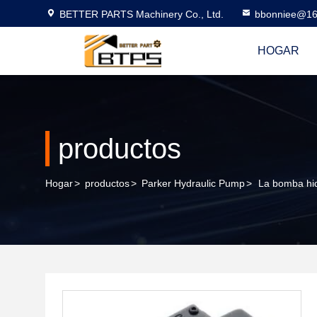
BETTER PARTS Machinery Co., Ltd.
bbonniee@16
HOGAR
productos
Hogar
>
productos
>
Parker Hydraulic Pump
>
La bomba hi