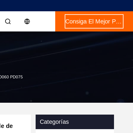
Consiga El Mejor Precio
PD060 PD075
Categorías
le de