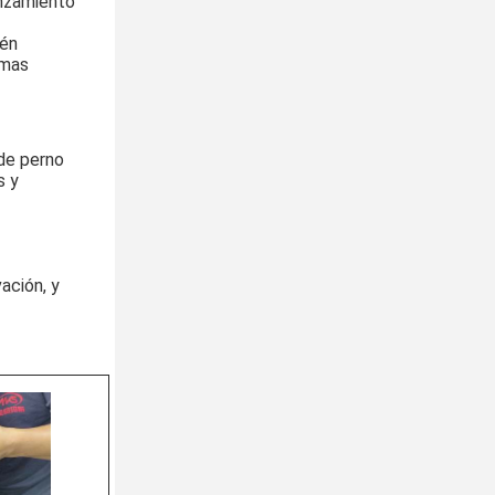
nzamiento 
én 
mas 
de perno 
 y 
ción, y 