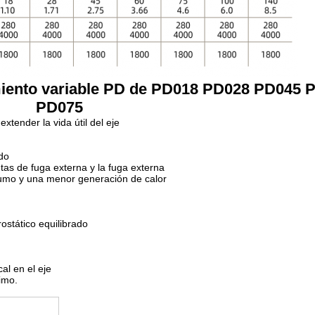
iento variable PD de PD018 PD028 PD045 
PD075
xtender la vida útil del eje
ido
ntas de fuga externa y la fuga externa
sumo y una menor generación de calor
rostático equilibrado
al en el eje
imo.