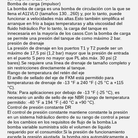
Bomba de carga (impulsor)
La bomba de carga es una bomba de circulación con la que se
llena el A11VLO (tamaños 130...260) y, por lo tanto, puede
funcionar a velocidades más altas.Esto también simplifica el
arranque en frío a bajas temperaturas y alta viscosidad del
fluido hidráulico.Por lo tanto, la carga del tanque es
innecesaria en la mayoría de los casos.Con la bomba de carga
se permite una presión del tanque de como máximo 2 bar.
presión de drenaje
La presión de drenaje en los puertos T1 y T2 puede ser un
máximo de 17,5 psi (1,2 bar) mayor que la presión de entrada
en el puerto S pero no mayor que PL abs.máx. 30 psi (2
bares).Se requiere una línea de drenaje de tamaño completo y
sin restricciones directamente al tanque.
Rango de temperatura del retén del eje
El anillo de sellado del eje de FKM está permitido para
temperaturas de drenaje de -13 °F a 240 °F (-25 °C a +115
°C).
Nota: Para aplicaciones por debajo de -13 °F (-25 °C), es
necesario un anillo de sello de eje NBR (rango de temperatura
permitido: -40 °F a 194 °F (-40 °C a +90 °C).
Control de presión constante DR
El control de presión constante mantiene constante la presión
en un sistema hidráulico dentro de su rango de control a pesar
de los cambios en los requisitos de flujo de la bomba.La
bomba variable suministra sólo el volumen de líquido
requerido por el consumidor.Si la presión de funcionamiento
excede la presión ajustada, la bomba gira automáticamente a