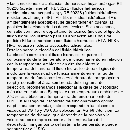
y las condiciones de aplicación de nuestras hojas análogas RE
90220 (aceite mineral), RE 90221 (fluidos hidráulicos
ambientalmente aceptables) y RE 90223 (fluidos hidráulicos
resistentes al fuego, HF). .Al utilizar fluidos hidráulicos HF o
ambientalmente aceptables, se deben tener en cuenta las
posibles limitaciones de los datos técnicos.Si es necesario,
consulte con nuestro departamento técnico (indique el tipo de
fluido hidráulico utilizado para su aplicación en la hoja de
pedido).El funcionamiento con fluidos hidráulicos HFA, HFB y
HFC requiere medidas especiales adicionales.
Detalles sobre la elección del fluido hidráulico.
La elección correcta del fluido hidráulico requiere el
conocimiento de la temperatura de funcionamiento en relación
con la temperatura ambiente: en circuito abierto la
temperatura del tanque.El fluido hidráulico debe elegirse de
modo que la viscosidad de funcionamiento en el rango de
temperatura de funcionamiento esté dentro del rango óptimo
(νopt.); consulte el área sombreada del diagrama de
selección.Recomendamos seleccionar la clase de viscosidad
más alta en cada uno.Ejemplo: A una temperatura ambiente de
X°C se establece una temperatura de funcionamiento de
60°C.En el rango de viscosidad de funcionamiento óptimo
(νopt; zona sombreada), esto corresponde a las clases de
viscosidad VG 46 y VG 68;a seleccionar: VG 68. Atención: La
temperatura de drenaje, que depende de la presión y la
velocidad, es siempre superior a la temperatura del
depósito.En ningún punto del sistema la temperatura puede
ser superior a 115°C.