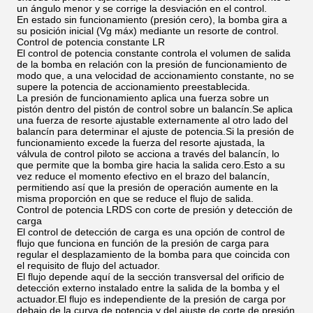
un ángulo menor y se corrige la desviación en el control.
En estado sin funcionamiento (presión cero), la bomba gira a
su posición inicial (Vg máx) mediante un resorte de control.
Control de potencia constante LR
El control de potencia constante controla el volumen de salida
de la bomba en relación con la presión de funcionamiento de
modo que, a una velocidad de accionamiento constante, no se
supere la potencia de accionamiento preestablecida.
La presión de funcionamiento aplica una fuerza sobre un
pistón dentro del pistón de control sobre un balancín.Se aplica
una fuerza de resorte ajustable externamente al otro lado del
balancín para determinar el ajuste de potencia.Si la presión de
funcionamiento excede la fuerza del resorte ajustada, la
válvula de control piloto se acciona a través del balancín, lo
que permite que la bomba gire hacia la salida cero.Esto a su
vez reduce el momento efectivo en el brazo del balancín,
permitiendo así que la presión de operación aumente en la
misma proporción en que se reduce el flujo de salida.
Control de potencia LRDS con corte de presión y detección de
carga
El control de detección de carga es una opción de control de
flujo que funciona en función de la presión de carga para
regular el desplazamiento de la bomba para que coincida con
el requisito de flujo del actuador.
El flujo depende aquí de la sección transversal del orificio de
detección externo instalado entre la salida de la bomba y el
actuador.El flujo es independiente de la presión de carga por
debajo de la curva de potencia y del ajuste de corte de presión