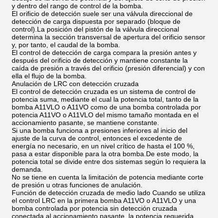
y dentro del rango de control de la bomba.
El orificio de detección suele ser una válvula direccional de
detección de carga dispuesta por separado (bloque de
control).La posición del pistón de la válvula direccional
determina la sección transversal de apertura del orificio sensor
y, por tanto, el caudal de la bomba.
El control de detección de carga compara la presión antes y
después del orificio de detección y mantiene constante la
caída de presión a través del orificio (presión diferencial) y con
ella el flujo de la bomba.
Anulación de LRC con detección cruzada
El control de detección cruzada es un sistema de control de
potencia suma, mediante el cual la potencia total, tanto de la
bomba A11VLO o A11VO como de una bomba controlada por
potencia A11VO o A11VLO del mismo tamaño montada en el
accionamiento pasante, se mantiene constante.
Si una bomba funciona a presiones inferiores al inicio del
ajuste de la curva de control, entonces el excedente de
energía no necesario, en un nivel crítico de hasta el 100 %,
pasa a estar disponible para la otra bomba.De este modo, la
potencia total se divide entre dos sistemas según lo requiera la
demanda.
No se tiene en cuenta la limitación de potencia mediante corte
de presión u otras funciones de anulación.
Función de detección cruzada de medio lado Cuando se utiliza
el control LRC en la primera bomba A11VO o A11VLO y una
bomba controlada por potencia sin detección cruzada
conectada al accionamiento pasante, la potencia requerida