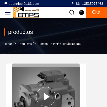
bbonniee@163.com
86--13535077468
Cita
productos
>
>
>
Hogar
Productos
Bomba De Pistón Hidráulica Rexroth
Bomba De 