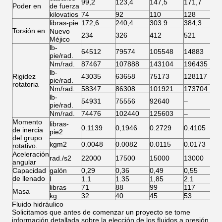
99,2
123,4
147,5
171,7
2
Poder en
de fuerza
kilovatios
74
92
110
128
1
libras-pie
172,6
240,4
303.9
384,3
5
Torsión en
Nuevo
234
326
412
521
7
Méjico
lb-
64512
79574
105548
14883
2
pie/rad.
Nm/rad.
87467
107888
143104
196435
3
lb-
Rigidez
43035
63658
75173
128117
1
pie/rad.
rotatoria
Nm/rad.
58347
86308
101921
173704
2
lb-
54931
75556
92640
–
–
pie/rad.
Nm/rad.
74476
102440
125603
–
–
Momento
libras-
0.1139
0,1946
0.2729
0.4105
0
de inercia
pie2
del grupo
kgm2
0.0048
0.0082
0.0115
0.0173
0
rotativo.
Aceleración
rad./s2
22000
17500
15000
13000
1
angular
Capacidad
galón
0,29
0,36
0,49
0,55
0
de llenado
l
1.1
1.35
1,85
2.1
2
libras
71
88
99
117
1
Masa
kg
32
40
45
53
6
Fluido hidráulico
Solicitamos que antes de comenzar un proyecto se tome
información detallada sobre la elección de los fluidos a presión