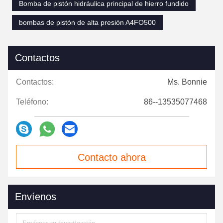
Bomba de pistón hidráulica principal de hierro fundido
bombas de pistón de alta presión A4FO500
Contactos
Contactos:
Ms. Bonnie
Teléfono:
86--13535077468
Contacto ahora
Envíenos