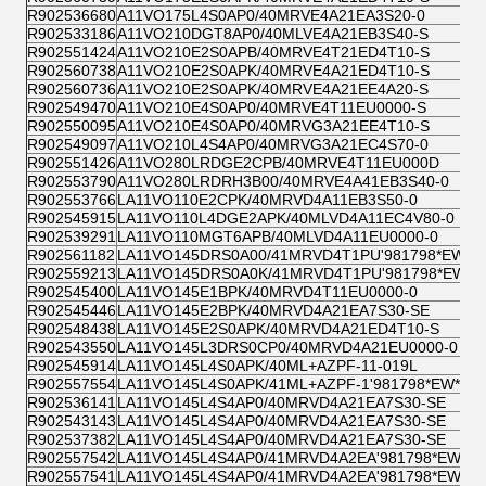
R902536680
A11VO175L4S0AP0/40MRVE4A21EA3S20-0
R902533186
A11VO210DGT8AP0/40MLVE4A21EB3S40-S
R902551424
A11VO210E2S0APB/40MRVE4T21ED4T10-S
R902560738
A11VO210E2S0APK/40MRVE4A21ED4T10-S
R902560736
A11VO210E2S0APK/40MRVE4A21EE4A20-S
R902549470
A11VO210E4S0AP0/40MRVE4T11EU0000-S
R902550095
A11VO210E4S0AP0/40MRVG3A21EE4T10-S
R902549097
A11VO210L4S4AP0/40MRVG3A21EC4S70-0
R902551426
A11VO280LRDGE2CPB/40MRVE4T11EU000D
R902553790
A11VO280LRDRH3B00/40MRVE4A41EB3S40-0
R902553766
LA11VO110E2CPK/40MRVD4A11EB3S50-0
R902545915
LA11VO110L4DGE2APK/40MLVD4A11EC4V80-0
R902539291
LA11VO110MGT6APB/40MLVD4A11EU0000-0
R902561182
LA11VO145DRS0A00/41MRVD4T1PU'981798*EW*&
R902559213
LA11VO145DRS0A0K/41MRVD4T1PU'981798*EW*&
R902545400
LA11VO145E1BPK/40MRVD4T11EU0000-0
R902545446
LA11VO145E2BPK/40MRVD4A21EA7S30-SE
R902548438
LA11VO145E2S0APK/40MRVD4A21ED4T10-S
R902543550
LA11VO145L3DRS0CP0/40MRVD4A21EU0000-0
R902545914
LA11VO145L4S0APK/40ML+AZPF-11-019L
R902557554
LA11VO145L4S0APK/41ML+AZPF-1'981798*EW*&
R902536141
LA11VO145L4S4AP0/40MRVD4A21EA7S30-SE
R902543143
LA11VO145L4S4AP0/40MRVD4A21EA7S30-SE
R902537382
LA11VO145L4S4AP0/40MRVD4A21EA7S30-SE
R902557542
LA11VO145L4S4AP0/41MRVD4A2EA'981798*EW*&
R902557541
LA11VO145L4S4AP0/41MRVD4A2EA'981798*EW*&