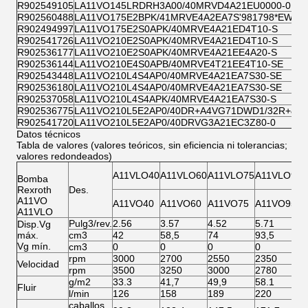
R902549105
LA11VO145LRDRH3A00/40MRVD4A21EU0000-0
R902560488
LA11VO175E2BPK/41MRVE4A2EA7S'981798*EW*&
R902494997
LA11VO175E2S0APK/40MRVE4A21ED4T10-S
R902541726
LA11VO210E2S0APK/40MRVE4A21ED4T10-S
R902536177
LA11VO210E2S0APK/40MRVE4A21EE4A20-S
R902536144
LA11VO210E4S0APB/40MRVE4T21EE4T10-SE
R902543448
LA11VO210L4S4AP0/40MRVE4A21EA7S30-SE
R902536180
LA11VO210L4S4AP0/40MRVE4A21EA7S30-SE
R902537058
LA11VO210L4S4APK/40MRVE4A21EA7S30-S
R902536775
LA11VO210L5E2AP0/40DR+A4VG71DWD1/32R+&
R902541720
LA11VO210L5E2AP0/40DRVG3A21EC3Z80-0
Datos técnicos
Tabla de valores (valores teóricos, sin eficiencia ni tolerancias;
valores redondeados)
A11VLO40
A11VLO60
A11VLO75
A11VLO95
Bomba
Rexroth
Des.
A11VO
A11VO40
A11VO60
A11VO75
A11VO95
A11VLO
Pulg3/rev.
2.56
3.57
4.52
5.71
7
Disp.Vg
máx.
cm3
42
58,5
74
93,5
1
Vg mín.
cm3
0
0
0
0
0
rpm
3000
2700
2550
2350
2
Velocidad
rpm
3500
3250
3000
2780
2
g/m2
33.3
41,7
49,9
58.1
7
Fluir
l/min
126
158
189
220
2
caballos