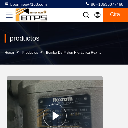
bbonniee@163.com
86--13535077468
Cita
productos
>
>
>
Hogar
Productos
Bomba De Pistón Hidráulica Rexroth
Una A10V