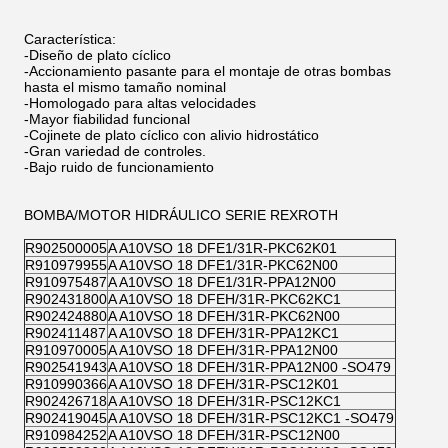
Característica:
-Diseño de plato cíclico
-Accionamiento pasante para el montaje de otras bombas
hasta el mismo tamaño nominal
-Homologado para altas velocidades
-Mayor fiabilidad funcional
-Cojinete de plato cíclico con alivio hidrostático
-Gran variedad de controles.
-Bajo ruido de funcionamiento
BOMBA/MOTOR HIDRÁULICO SERIE REXROTH
R902500005
A A10VSO 18 DFE1/31R-PKC62K01
R910979955
A A10VSO 18 DFE1/31R-PKC62N00
R910975487
A A10VSO 18 DFE1/31R-PPA12N00
R902431800
A A10VSO 18 DFEH/31R-PKC62KC1
R902424880
A A10VSO 18 DFEH/31R-PKC62N00
R902411487
A A10VSO 18 DFEH/31R-PPA12KC1
R910970005
A A10VSO 18 DFEH/31R-PPA12N00
R902541943
A A10VSO 18 DFEH/31R-PPA12N00 -SO479
R910990366
A A10VSO 18 DFEH/31R-PSC12K01
R902426718
A A10VSO 18 DFEH/31R-PSC12KC1
R902419045
A A10VSO 18 DFEH/31R-PSC12KC1 -SO479
R910984252
A A10VSO 18 DFEH/31R-PSC12N00